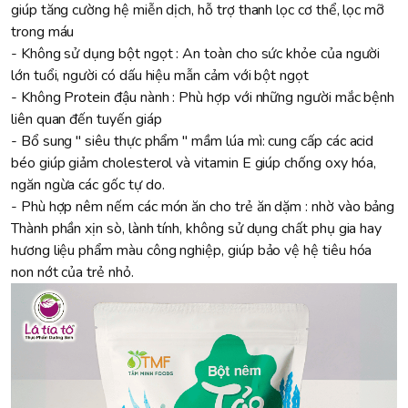
giúp tăng cường hệ miễn dịch, hỗ trợ thanh lọc cơ thể, lọc mỡ
trong máu
- Không sử dụng bột ngọt : An toàn cho sức khỏe của người
lớn tuổi, người có dấu hiệu mẫn cảm với bột ngọt
- Không Protein đậu nành : Phù hợp với những người mắc bệnh
liên quan đến tuyến giáp
- Bổ sung " siêu thực phẩm " mầm lúa mì: cung cấp các acid
béo giúp giảm cholesterol và vitamin E giúp chống oxy hóa,
ngăn ngừa các gốc tự do.
- Phù hợp nêm nếm các món ăn cho trẻ ăn dặm : nhờ vào bảng
Thành phần xịn sò, lành tính, không sử dụng chất phụ gia hay
hương liệu phẩm màu công nghiệp, giúp bảo vệ hệ tiêu hóa
non nớt của trẻ nhỏ.