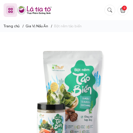
0
Trang chủ
/
Gia Vị Nấu Ăn
/
Bột nêm tảo biển