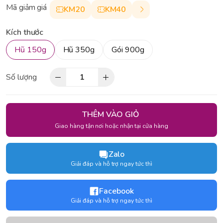
Mã giảm giá
KM20
KM40
Kích thước
Hũ 150g
Hũ 350g
Gói 900g
Số lượng
THÊM VÀO GIỎ
Giao hàng tận nơi hoặc nhận tại cửa hàng
Zalo
Giải đáp và hỗ trợ ngay tức thì
Facebook
Giải đáp và hỗ trợ ngay tức thì