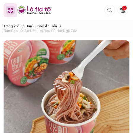
0
Trang chủ
/
Bún - Cháo Ăn Liền
/
Bún Gạo Lứt Ăn Liền - Vị Rau Củ Hạt Ngũ Cốc