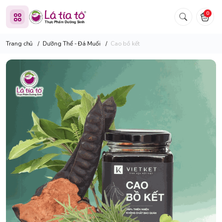
0
Trang chủ
/
Dưỡng Thể - Đá Muối
/
Cao bồ kết