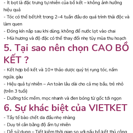
- Ít bọt là đặc trưng tự nhiên của bồ kết – không ảnh hưởng
hiệu quả
- Tóc có thể bết/rít trong 2–4 tuần đầu do quá trình thải độc và
làm quen
- Đóng kín nắp sau khi dùng, không để nước lọt vào chai
- Mùi hương và độ đặc có thể thay đổi nhẹ tùy mùa thu hoạch
5. Tại sao nên chọn CAO BỒ
KẾT ?
- Kết hợp bồ kết và 10+ thảo dược quý trị rụng tóc, nấm
ngứa, gàu
- Hiệu quả tự nhiên – An toàn lâu dài cho cả mẹ bầu, trẻ nhỏ
(trên 3 tuổi)
- Dưỡng tóc mềm, mọc nhanh và đen bóng từ gốc tới ngọn
6. Sự khác biệt của VIETKET
- Tẩy tế bào chết da đầu nhẹ nhàng
- Duy trì cân bằng độ ẩm tự nhiên
- Dễ sử dụng – Tiết kiệm thời gian so với nấu bồ kết thủ công