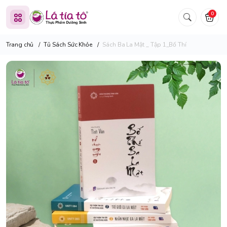
0
Trang chủ
/
Tủ Sách Sức Khỏe
/
Sách Ba La Mật _ Tập 1_Bố Thí