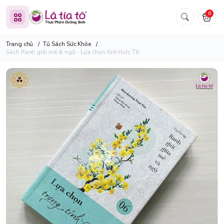
0
Trang chủ
/
Tủ Sách Sức Khỏe
/
Sách Ranh giới mê & ngộ - Lựa chọn tỉnh thức T6