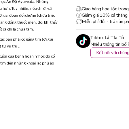
y học Ấn Độ Ayurveda. Những
Giao hàng hỏa tốc trong
ơn. Tuy nhiên, nếu chỉ đi vài
Giảm giá 10% cả tháng 
ở giai đoạn đối chứng (chữa triệu
Miễn phí đổi - trả sản p
 hàng đống thuốc men, đôi khi thấy
 cả chỉ là chữa tam.
Tiktok Lá Tía Tô
ác bạn phải cố gắng tìm tới giai
Nhiều thông tin bổ 
tự vũ tru ...
Kết nối với chúng
guồn của bệnh hoạn. Y học đó cố
 tìm đến những khoái lạc phủ ảo