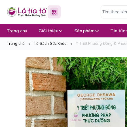
Trang chủ
Giới thiệu
Sản phẩm
Tin tức
Trang chủ
/
Tủ Sách Sức Khỏe
/
Y Triết Phương Đông & Phư