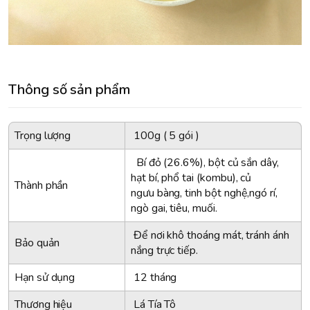
Thông số sản phẩm
Trọng lượng
100g ( 5 gói )
Bí đỏ (26.6%), bột củ sắn dây,
hạt bí, phổ tai (kombu), củ
Thành phần
ngưu bàng, tinh bột nghệ,ngó rí,
ngò gai, tiêu, muối.
Để nơi khô thoáng mát, tránh ánh
Bảo quản
nắng trực tiếp.
Hạn sử dụng
12 tháng
Thương hiệu
Lá Tía Tô