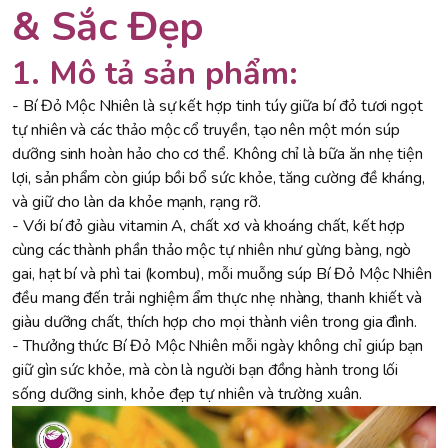
& Sắc Đẹp
1. Mô tả sản phẩm:
- Bí Đỏ Mộc Nhiên là sự kết hợp tinh túy giữa bí đỏ tươi ngọt
tự nhiên và các thảo mộc cổ truyền, tạo nên một món súp
dưỡng sinh hoàn hảo cho cơ thể. Không chỉ là bữa ăn nhẹ tiện
lợi, sản phẩm còn giúp bồi bổ sức khỏe, tăng cường đề kháng,
và giữ cho làn da khỏe mạnh, rạng rỡ.
- Với bí đỏ giàu vitamin A, chất xơ và khoáng chất, kết hợp
cùng các thành phần thảo mộc tự nhiên như gừng bàng, ngò
gai, hạt bí và phì tai (kombu), mỗi muỗng súp Bí Đỏ Mộc Nhiên
đều mang đến trải nghiệm ẩm thực nhẹ nhàng, thanh khiết và
giàu dưỡng chất, thích hợp cho mọi thành viên trong gia đình.
- Thưởng thức Bí Đỏ Mộc Nhiên mỗi ngày không chỉ giúp bạn
giữ gìn sức khỏe, mà còn là người bạn đồng hành trong lối
sống dưỡng sinh, khỏe đẹp tự nhiên và trường xuân.