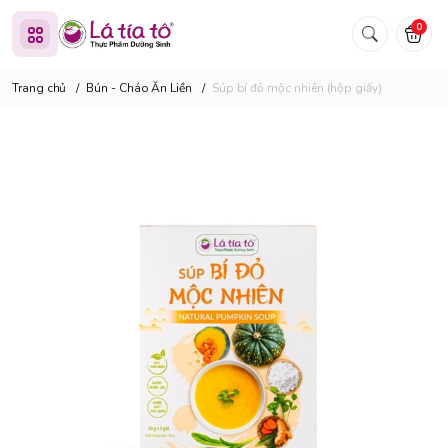
0
Trang chủ
/
Bún - Cháo Ăn Liền
/
Súp bí đỏ mộc nhiên (hộp giấy)