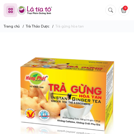
0
Trang chủ
/
Trà Thảo Dược
/
Trà gừng hòa tan