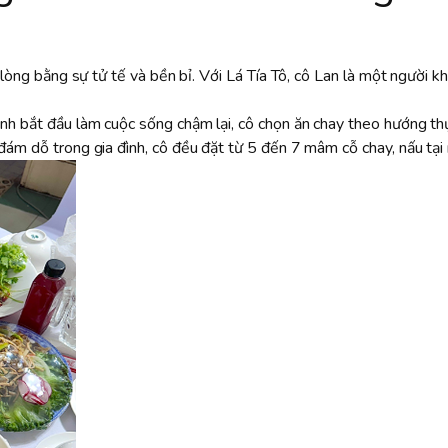
 lòng bằng sự tử tế và bền bỉ. Với Lá Tía Tô, cô Lan là một người k
nh bắt đầu làm cuộc sống chậm lại, cô chọn ăn chay theo hướng th
ám dỗ trong gia đình, cô đều đặt từ 5 đến 7 mâm cỗ chay, nấu tại