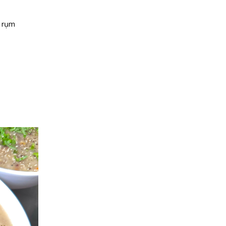
n rụm