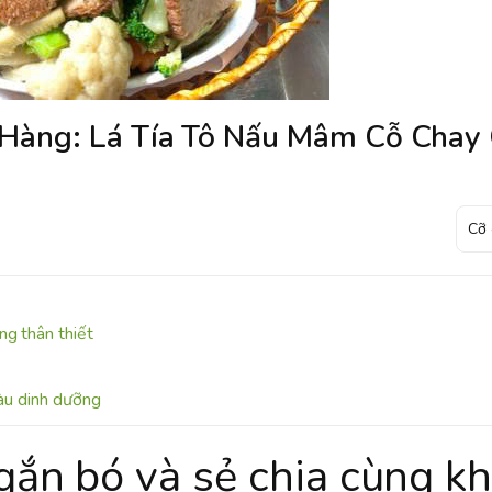
àng: Lá Tía Tô Nấu Mâm Cỗ Chay 
ng thân thiết
iàu dinh dưỡng
ắn bó và sẻ chia cùng k