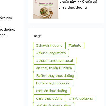
5 hiểu lầm phổ biến về
chay thực dưỡng
hách như
ực dưỡng.
 nhà.
Tags
#chaydinhduong
#latiato
#thucduonglatiato
#thucphamchaygiausat
ăn chay thuận tự nhiên
Buffet chay thực dưỡng
buffetchaythucduong
cách ăn thực dưỡng
chay thực dưỡng
chaythucduong
chế độ ăn thực dưỡng