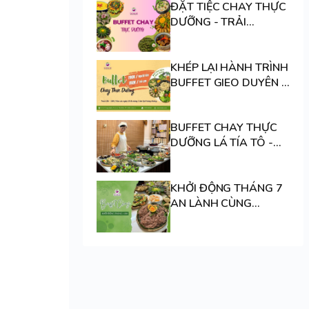
ĐẶT TIỆC CHAY THỰC
DƯỠNG - TRẢI
NGHIỆM DINH DƯỠNG
CHAY CÂN BẰNG
KHÉP LẠI HÀNH TRÌNH
BUFFET GIEO DUYÊN …
BUFFET CHAY THỰC
DƯỠNG LÁ TÍA TÔ -
AN YÊN THƯỞNG
THỨC VỊ CHAY THANH
KHỞI ĐỘNG THÁNG 7
LÀNH
AN LÀNH CÙNG
BUFFET LÁ TÍA TÔ