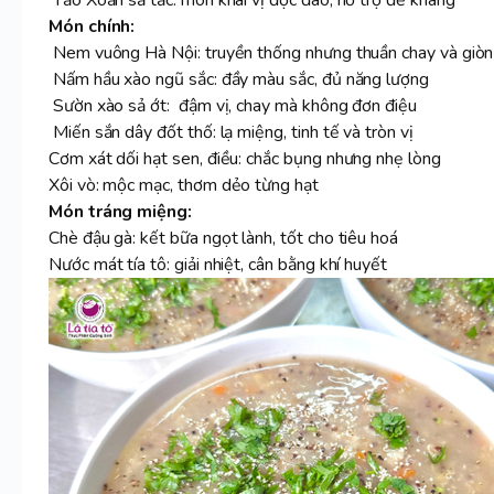
Tảo Xoắn sả tắc: món khai vị độc đáo, hỗ trợ đề kháng
Món chính:
Nem vuông Hà Nội: truyền thống nhưng thuần chay và giò
Nấm hầu xào ngũ sắc: đầy màu sắc, đủ năng lượng
Sườn xào sả ớt: đậm vị, chay mà không đơn điệu
Miến sắn dây đốt thố: lạ miệng, tinh tế và tròn vị
Cơm xát dối hạt sen, điều: chắc bụng nhưng nhẹ lòng
Xôi vò: mộc mạc, thơm dẻo từng hạt
Món tráng miệng:
Chè đậu gà: kết bữa ngọt lành, tốt cho tiêu hoá
Nước mát tía tô: giải nhiệt, cân bằng khí huyết