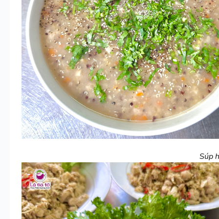
Súp h