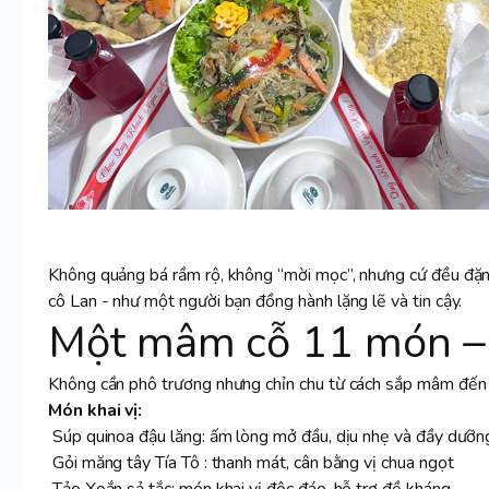
Không quảng bá rầm rộ, không “mời mọc”, nhưng cứ đều đặn 
cô Lan - như một người bạn đồng hành lặng lẽ và tin cậy.
Một mâm cỗ 11 món – t
Không cần phô trương nhưng chỉn chu từ cách sắp mâm đến vị
Món khai vị:
Súp quinoa đậu lăng: ấm lòng mở đầu, dịu nhẹ và đầy dưỡn
Gỏi măng tây Tía Tô : thanh mát, cân bằng vị chua ngọt