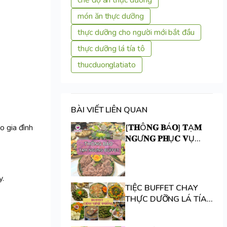
món ăn thực dưỡng
thực dưỡng cho người mới bắt đầu
thực dưỡng lá tía tô
thucduonglatiato
BÀI VIẾT LIÊN QUAN
[𝐓𝐇Ô𝐍𝐆 𝐁Á𝐎] 𝐓Ạ𝐌
o gia đình
𝐍𝐆Ư𝐍𝐆 𝐏𝐇Ụ𝐂 𝐕Ụ
𝐁𝐔𝐅𝐅𝐄𝐓 𝐂𝐇𝐀𝐘 𝐓𝐇Ự𝐂
𝐃ƯỠ𝐍𝐆
y.
TIỆC BUFFET CHAY
THỰC DƯỠNG LÁ TÍA
TÔ 🌿🌿🌿