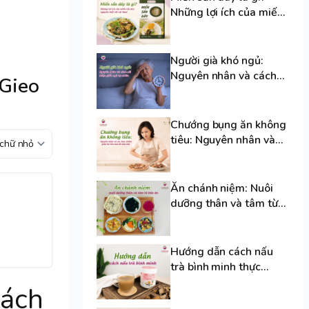
Những lợi ích của miến
sắn dây nguyên chất
với sức khoẻ
Người già khó ngủ:
Nguyên nhân và cách
Gieo
cải thiện giấc ngủ tự
nhiên
Chướng bụng ăn không
tiêu: Nguyên nhân và
các thực phẩm giúp hệ
tiêu hoá dễ chịu hơn
Ăn chánh niệm: Nuôi
dưỡng thân và tâm từ
bữa ăn
Hướng dẫn cách nấu
trà bình minh thực
dưỡng thơm ngon,
hách
chuẩn vị