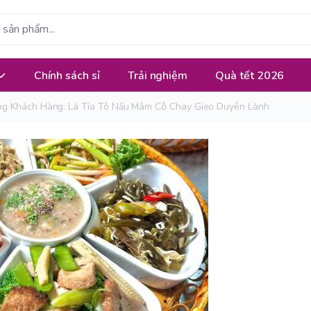
Chính sách sỉ
Trải nghiệm
Quà tết 2026
g Khách Hàng: Lá Tía Tô Nấu Mâm Cỗ Chay Gieo Duyên Lành