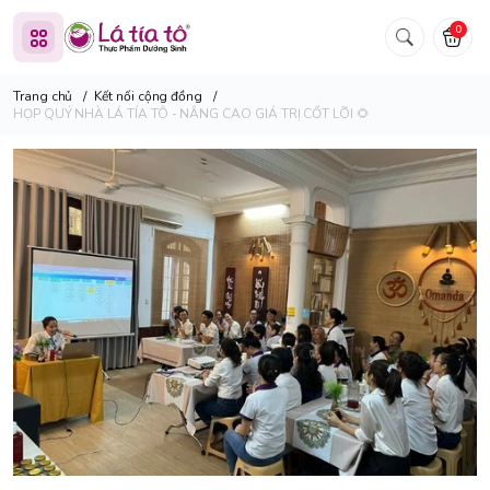
0
Trang chủ
/
Kết nối cộng đồng
/
HỌP QUÝ NHÀ LÁ TÍA TÔ - NÂNG CAO GIÁ TRỊ CỐT LÕI 🌻