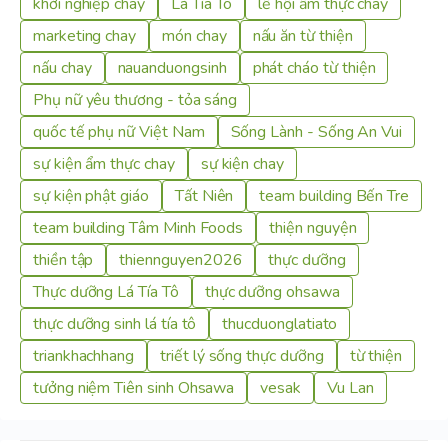
khởi nghiệp chay
Lá Tía Tô
lễ hội ẩm thực chay
marketing chay
món chay
nấu ăn từ thiện
nấu chay
nauanduongsinh
phát cháo từ thiện
Phụ nữ yêu thương - tỏa sáng
quốc tế phụ nữ Việt Nam
Sống Lành - Sống An Vui
sự kiện ẩm thực chay
sự kiện chay
sự kiện phật giáo
Tất Niên
team building Bến Tre
team building Tâm Minh Foods
thiện nguyện
thiền tập
thiennguyen2026
thực dưỡng
Thực dưỡng Lá Tía Tô
thực dưỡng ohsawa
thực dưỡng sinh lá tía tô
thucduonglatiato
triankhachhang
triết lý sống thực dưỡng
từ thiện
tưởng niệm Tiên sinh Ohsawa
vesak
Vu Lan