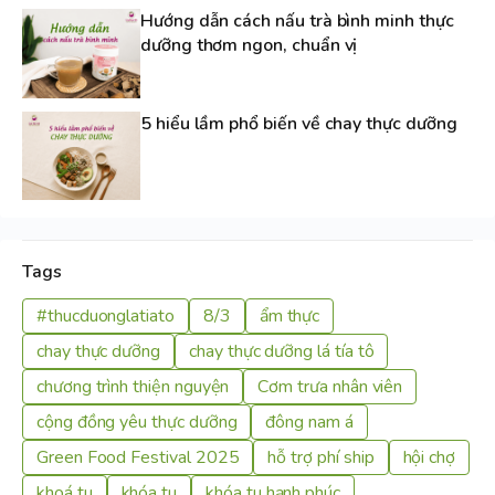
Hướng dẫn cách nấu trà bình minh thực
dưỡng thơm ngon, chuẩn vị
5 hiểu lầm phổ biến về chay thực dưỡng
Tags
#thucduonglatiato
8/3
ẩm thực
chay thực dưỡng
chay thực dưỡng lá tía tô
chương trình thiện nguyện
Cơm trưa nhân viên
cộng đồng yêu thực dưỡng
đông nam á
Green Food Festival 2025
hỗ trợ phí ship
hội chợ
khoá tu
khóa tu
khóa tu hạnh phúc