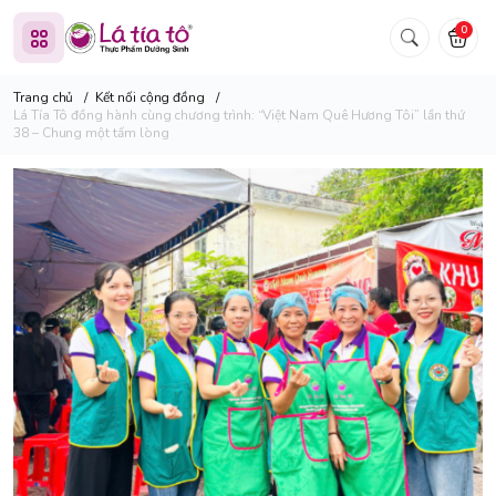
0
Trang chủ
/
Kết nối cộng đồng
/
Lá Tía Tô đồng hành cùng chương trình: “Việt Nam Quê Hương Tôi” lần thứ
38 – Chung một tấm lòng