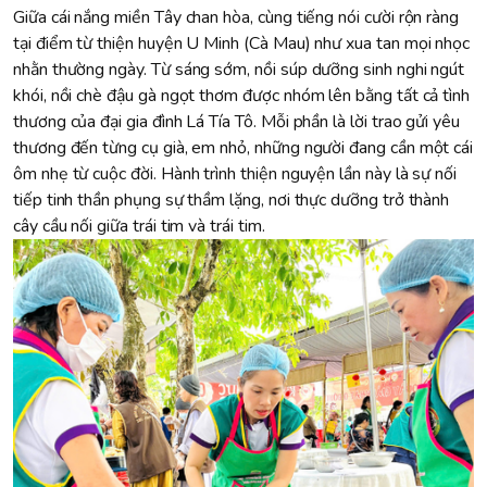
Giữa cái nắng miền Tây chan hòa, cùng tiếng nói cười rộn ràng
tại điểm từ thiện huyện U Minh (Cà Mau) như xua tan mọi nhọc
nhằn thường ngày. Từ sáng sớm, nồi súp dưỡng sinh nghi ngút
khói, nồi chè đậu gà ngọt thơm được nhóm lên bằng tất cả tình
thương của đại gia đình Lá Tía Tô. Mỗi phần là lời trao gửi yêu
thương đến từng cụ già, em nhỏ, những người đang cần một cái
ôm nhẹ từ cuộc đời. Hành trình thiện nguyện lần này là sự nối
tiếp tinh thần phụng sự thầm lặng, nơi thực dưỡng trở thành
cây cầu nối giữa trái tim và trái tim.