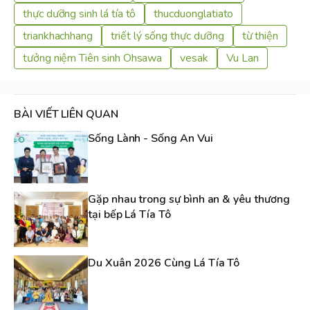
thực dưỡng sinh lá tía tô
thucduonglatiato
triankhachhang
triết lý sống thực dưỡng
từ thiện
tưởng niệm Tiên sinh Ohsawa
vesak
Vu Lan
BÀI VIẾT LIÊN QUAN
Sống Lành - Sống An Vui
Gặp nhau trong sự bình an & yêu thương
tại bếp Lá Tía Tô
Du Xuân 2026 Cùng Lá Tía Tô