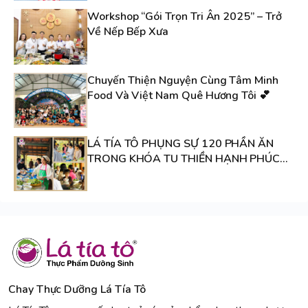
Workshop “Gói Trọn Tri Ân 2025” – Trở
Về Nếp Bếp Xưa
Chuyến Thiện Nguyện Cùng Tâm Minh
Food Và Việt Nam Quê Hương Tôi 💕
LÁ TÍA TÔ PHỤNG SỰ 120 PHẦN ĂN
TRONG KHÓA TU THIỀN HẠNH PHÚC
TẠI CHÙA HƯƠNG HẢI
Chay Thực Dưỡng Lá Tía Tô