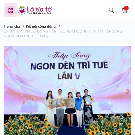
0
Trang chủ
/
Kết nối cộng đồng
/
LÁ TÍA TÔ VINH DỰ ĐỒNG HÀNH CÙNG CHƯƠNG TRÌNH “THẮP SÁNG
NGỌN ĐÈN TRÍ TUỆ LẦN 5”