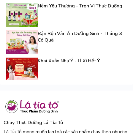
Nêm Yêu Thương - Trọn Vị Thực Dưỡng
Bận Rộn Vẫn Ăn Dưỡng Sinh - Tháng 3
Có Quà
Khai Xuân Như Ý - Lì Xì Hết Ý
Chay Thực Dưỡng Lá Tía Tô
Lá Tía Tô mong muốn lan toả các sản phẩm chay theo phương