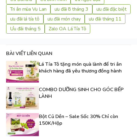
Tri ân mùa Vu Lan
ưu đãi 8 tháng 3
ưu đãi đặc biệt
ưu đãi lá tía tô
ưu đãi món chay
ưu đãi tháng 11
Ưu đãi tháng 5
Zalo OA Lá Tía Tô
BÀI VIẾT LIÊN QUAN
Lá Tía Tô tặng món quà lành để tri ân
khách hàng đã yêu thương đồng hành
COMBO DƯỠNG SINH CHO GÓC BẾP
LÀNH
Bột Củ Dền – Sale Sốc 30% Chỉ còn
150K/Hộp