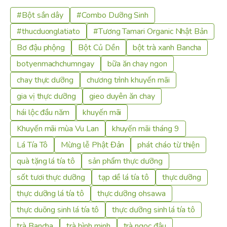
#Bột sắn dây
#Combo Dưỡng Sinh
#thucduonglatiato
#Tương Tamari Organic Nhật Bản
Bơ đậu phộng
Bột Củ Dền
bột trà xanh Bancha
botyenmachchumngay
bữa ăn chay ngon
chay thực dưỡng
chương trình khuyến mãi
gia vị thực dưỡng
gieo duyên ăn chay
hái lộc đầu năm
khuyến mãi
Khuyến mãi mùa Vu Lan
khuyến mãi tháng 9
Lá Tía Tô
Mừng lễ Phật Đản
phát cháo từ thiện
quà tặng lá tía tô
sản phẩm thực dưỡng
sốt tươi thực dưỡng
tạp dề lá tía tô
thực dưỡng
thực dưỡng lá tía tô
thực dưỡng ohsawa
thực duõng sinh lá tía tô
thực dưỡng sinh lá tía tô
trà Bancha
trà bình minh
trà ngọc đậu