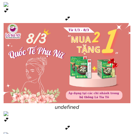
💕
undefined
💕