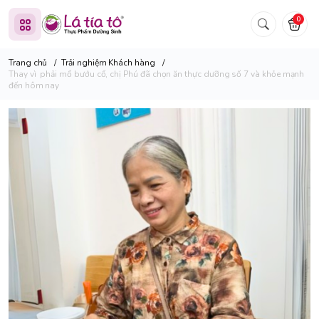
0
Trang chủ
/
Trải nghiệm Khách hàng
/
Thay vì phải mổ bướu cổ, chị Phú đã chọn ăn thực dưỡng số 7 và khỏe mạnh
đến hôm nay