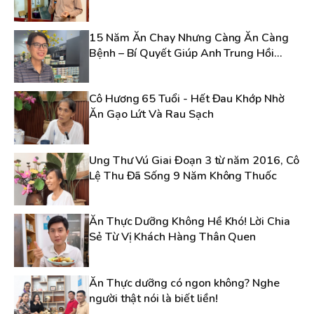
15 Năm Ăn Chay Nhưng Càng Ăn Càng
Bệnh – Bí Quyết Giúp Anh Trung Hồi
Phục Sức Khỏe!
Cô Hương 65 Tuổi - Hết Đau Khớp Nhờ
Ăn Gạo Lứt Và Rau Sạch
Ung Thư Vú Giai Đoạn 3 từ năm 2016, Cô
Lệ Thu Đã Sống 9 Năm Không Thuốc
Ăn Thực Dưỡng Không Hề Khó! Lời Chia
Sẻ Từ Vị Khách Hàng Thân Quen
Ăn Thực dưỡng có ngon không? Nghe
người thật nói là biết liền!