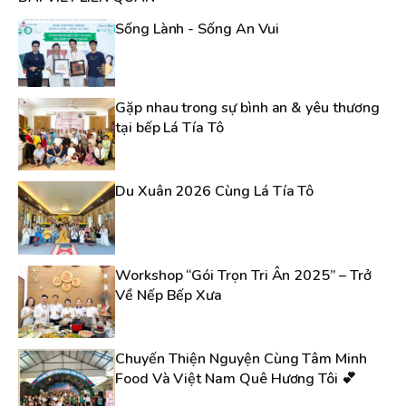
Sống Lành - Sống An Vui
Gặp nhau trong sự bình an & yêu thương
tại bếp Lá Tía Tô
Du Xuân 2026 Cùng Lá Tía Tô
Workshop “Gói Trọn Tri Ân 2025” – Trở
Về Nếp Bếp Xưa
Chuyến Thiện Nguyện Cùng Tâm Minh
Food Và Việt Nam Quê Hương Tôi 💕