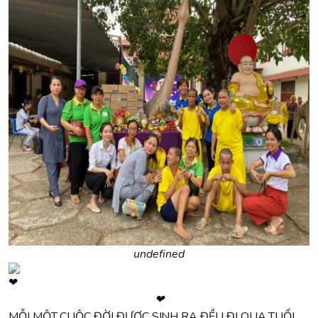
undefined
❤
MỖI MỘT CUỘC ĐỜI ĐƯỢC SINH RA ĐỀU ĐI QUA TUỔI