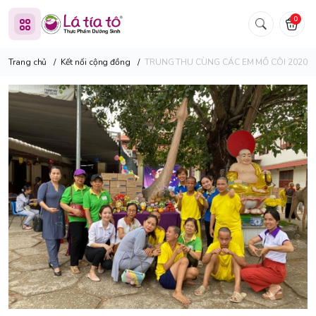
0
Trang chủ
/
Kết nối cộng đồng
/
TRUNG THU CÙNG CÁC EM MỒ CÔI 2020