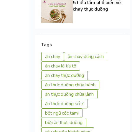
5 hiểu lầm phổ biến về
chay thực dưỡng
Tags
ăn chay
ăn chay đúng cách
ăn chay lá tía tô
ăn chay thực dưỡng
ăn thực dưỡng chữa bệnh
ăn thực dưỡng chữa lành
ăn thực dưỡng số 7
bột ngũ cốc tami
bữa ăn thực dưỡng
câu chuyện khách hàng