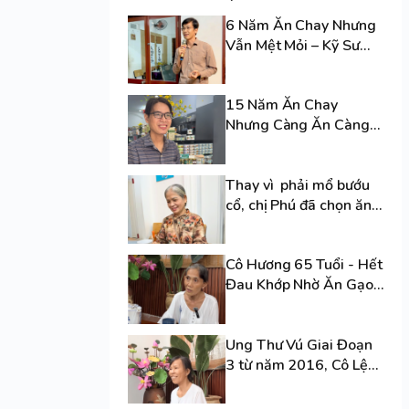
6 Năm Ăn Chay Nhưng
Vẫn Mệt Mỏi – Kỹ Sư
Mạnh Đã Làm Gì Để Cơ
Thể Phục Hồi?
15 Năm Ăn Chay
Nhưng Càng Ăn Càng
Bệnh – Bí Quyết Giúp
Anh Trung Hồi Phục
Thay vì phải mổ bướu
Sức Khỏe!
cổ, chị Phú đã chọn ăn
thực dưỡng số 7 và
khỏe mạnh đến hôm
Cô Hương 65 Tuổi - Hết
nay
Đau Khớp Nhờ Ăn Gạo
Lứt Và Rau Sạch
Ung Thư Vú Giai Đoạn
3 từ năm 2016, Cô Lệ
Thu Đã Sống 9 Năm
Không Thuốc