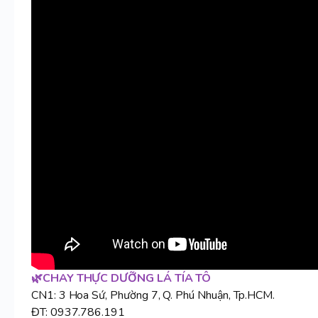
🌿CHAY THỰC DƯỠNG LÁ TÍA TÔ
CN1: 3 Hoa Sứ, Phường 7, Q. Phú Nhuận, Tp.HCM.
ĐT: 0937.786.191