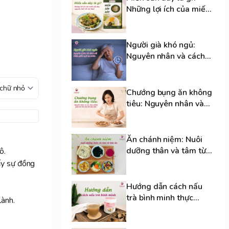
Những lợi ích của miến
sắn dây nguyên chất
với sức khoẻ
Người già khó ngủ:
Nguyên nhân và cách
cải thiện giấc ngủ tự
nhiên
Chướng bụng ăn không
tiêu: Nguyên nhân và
các thực phẩm giúp hệ
tiêu hoá dễ chịu hơn
Ăn chánh niệm: Nuôi
dưỡng thân và tâm từ
ô.
bữa ăn
ấy sự đồng
Hướng dẫn cách nấu
trà bình minh thực
lành.
dưỡng thơm ngon,
chuẩn vị