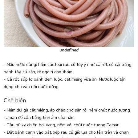
undefined
- Nấu nước dùng: hầm các loại rau củ tùy ý như cà rốt, củ cải trắng,
hành tây, củ sắn, rễ ngò rí cho thơm.
- Cà rốt, súp lơ xanh đem luộc, cắt miếng vừa ăn. Nước luộc tận
dụng cho vào nồi nước dùng.
Chế biến
- Nấm đùi gà cắt miếng, áp chảo cho săn rồi nêm chút nước tương
Tamari để cân bằng tính âm của nấm.
- Tàu hũ ky chiên hơi vàng, nêm với chút nước tương Tamari
- Đặt bánh canh vào bát, xếp rau củ giò lụa cho lên trên và chan