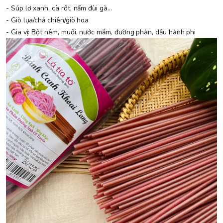
- Súp lơ xanh, cà rốt, nấm đùi gà…
- Giò lụa/chả chiên/giò hoa
- Gia vị: Bột nêm, muối, nước mắm, đường phàn, dầu hành phi