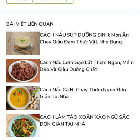
BÀI VIẾT LIÊN QUAN
CÁCH NẤU SÚP DƯỠNG SINH: Món Ăn
Chay Giàu Đạm Thực Vật, Nhẹ Bụng
Nhưng Đầy Năng Lượng
Cách Nấu Cơm Gạo Lứt Thơm Ngon, Mềm
Dẻo Và Giàu Dưỡng Chất
Cách Nấu Cà Ri Chay Thơm Ngon Đơn
Giản Tại Nhà
CÁCH LÀM TẢO XOẮN XÀO NGŨ SẮC
ĐƠN GIẢN TẠI NHÀ