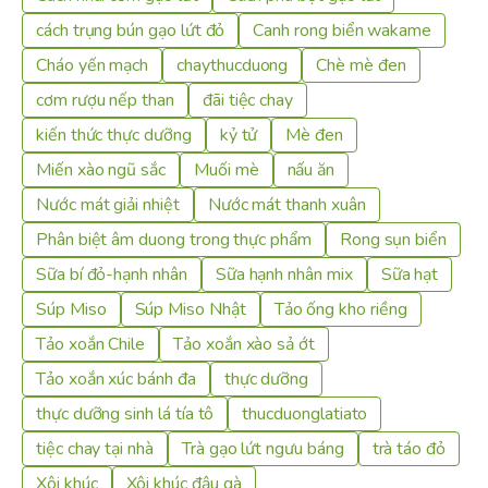
cách trụng bún gạo lứt đỏ
Canh rong biển wakame
Cháo yến mạch
chaythucduong
Chè mè đen
cơm rượu nếp than
đãi tiệc chay
kiến thức thực dưỡng
kỷ tử
Mè đen
Miến xào ngũ sắc
Muối mè
nấu ăn
Nước mát giải nhiệt
Nước mát thanh xuân
Phân biệt âm duong trong thực phẩm
Rong sụn biển
Sữa bí đỏ-hạnh nhân
Sữa hạnh nhân mix
Sữa hạt
Súp Miso
Súp Miso Nhật
Tảo ống kho riềng
Tảo xoắn Chile
Tảo xoắn xào sả ớt
Tảo xoắn xúc bánh đa
thực dưỡng
thực dưỡng sinh lá tía tô
thucduonglatiato
tiệc chay tại nhà
Trà gạo lứt ngưu báng
trà táo đỏ
Xôi khúc
Xôi khúc đậu gà