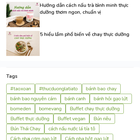
Hướng dẫn cách nấu trà bình minh thực
dưỡng thơm ngon, chuẩn vị
5 hiểu lầm phổ biến về chay thực dưỡng
Tags
#taoxoan
#thucduonglatiato
bánh bao chay
bánh bao nguyên cám
bánh canh
bánh hỏi gạo lứt
bomeden
bomevang
Buffet chay thực dưỡng
Buffet thực dưỡng
Buffet vegan
Bún riêu
Bún Thái Chay
cách nấu nước lá tía tô
Cách nhai cơm gạo lứt
Cách pha bột gạo lứt