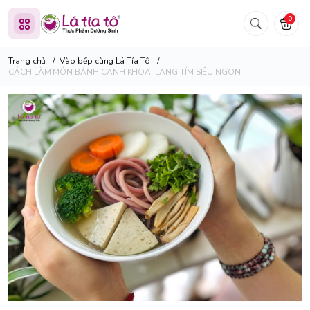
0
Trang chủ
/
Vào bếp cùng Lá Tía Tô
/
CÁCH LÀM MÓN BÁNH CANH KHOAI LANG TÍM SIÊU NGON