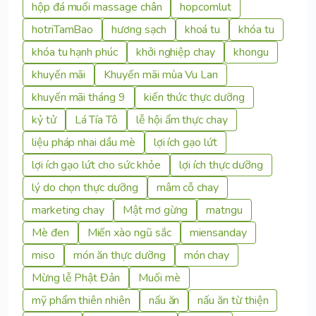
hộp đá muối massage chân
hopcomlut
hotriTamBao
hương sạch
khoá tu
khóa tu
khóa tu hạnh phúc
khởi nghiệp chay
khongu
khuyến mãi
Khuyến mãi mùa Vu Lan
khuyến mãi tháng 9
kiến thức thực dưỡng
kỷ tử
Lá Tía Tô
lễ hội ẩm thực chay
liệu pháp nhai dầu mè
lợi ích gạo lứt
lợi ích gạo lứt cho sức khỏe
lợi ích thực dưỡng
lý do chọn thực dưỡng
mâm cỗ chay
marketing chay
Mật mơ gừng
matngu
Mè đen
Miến xào ngũ sắc
miensanday
miso
món ăn thực dưỡng
món chay
Mừng lễ Phật Đản
Muối mè
mỹ phẩm thiên nhiên
nấu ăn
nấu ăn từ thiện