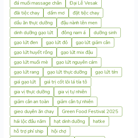
đá muối massage chân
Đại Lễ Vesak
đãi tiệc chay
dấm mơ
đặt tiệc chay
dầu ăn thực dưỡng
đậu nành lên men
dinh dưỡng gạo lứt
đông nam á
dưỡng sinh
gạo lứt đen
gạo lứt đỏ
gạo lứt giảm cân
gạo lứt huyết rồng
gạo lứt mix đậu
gạo lứt muối mè
gạo lứt nguyên cám
gạo lứt rang
gạo lứt thực dưỡng
gạo lứt tím
giá gạo lứt
giá trị cốt lõi lá tía tô
gia vị thực dưỡng
gia vị tự nhiên
giảm cân an toàn
giảm cân tự nhiên
gieo duyên ăn chay
Green Food Festival 2025
hái lộc đầu năm
hạt dinh dưỡng
hatke
hỗ trợ phí ship
hội chợ