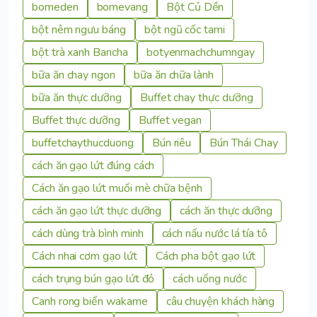
bomeden
bomevang
Bột Củ Dền
bột nêm ngưu báng
bột ngũ cốc tami
bột trà xanh Bancha
botyenmachchumngay
bữa ăn chay ngon
bữa ăn chữa lành
bữa ăn thực dưỡng
Buffet chay thực dưỡng
Buffet thực dưỡng
Buffet vegan
buffetchaythucduong
Bún riêu
Bún Thái Chay
cách ăn gạo lứt đúng cách
Cách ăn gạo lứt muối mè chữa bệnh
cách ăn gạo lứt thực dưỡng
cách ăn thực dưỡng
cách dùng trà bình minh
cách nấu nước lá tía tô
Cách nhai cơm gạo lứt
Cách pha bột gạo lứt
cách trụng bún gạo lứt đỏ
cách uống nước
Canh rong biển wakame
câu chuyện khách hàng