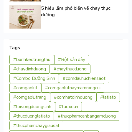
5 hiểu lầm phổ biến về chay thực
dưỡng
Tags
#banhkeotrungthu
#Bột sắn dây
#chaydinhduong
#chaythucduong
#Combo Dưỡng Sinh
#comdauhuchiensaot
#comgaolut
#comgaolutnaymamrangcui
#comgaolutrang
#comhatdinhduong
#latiato
#loisongduongsinh
#taoxoan
#thucduonglatiato
#thucphamcanbangamduong
#thucphamchaygiausat