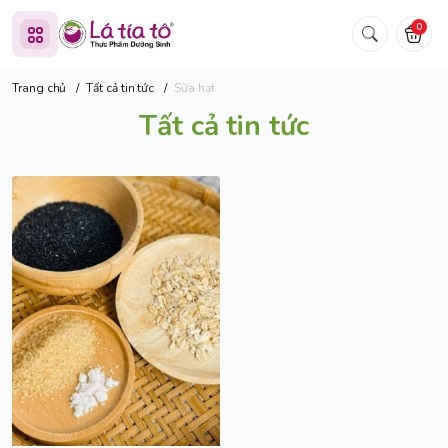
0
Trang chủ
/
Tất cả tin tức
/
Sữa hạt
Tất cả tin tức