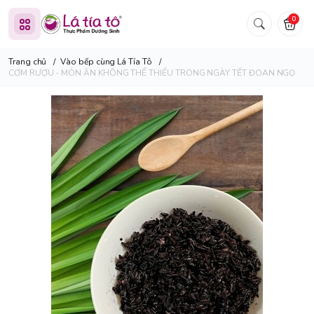
0
Trang chủ
/
Vào bếp cùng Lá Tía Tô
/
CƠM RƯỢU - MÓN ĂN KHÔNG THỂ THIẾU TRONG NGÀY TẾT ĐOAN NGỌ