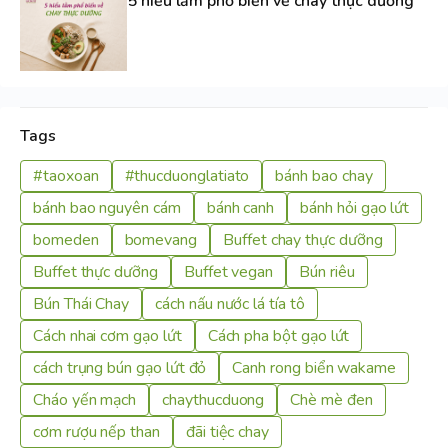
5 hiểu lầm phổ biến về chay thực dưỡng
Tags
#taoxoan
#thucduonglatiato
bánh bao chay
bánh bao nguyên cám
bánh canh
bánh hỏi gạo lứt
bomeden
bomevang
Buffet chay thực dưỡng
Buffet thực dưỡng
Buffet vegan
Bún riêu
Bún Thái Chay
cách nấu nước lá tía tô
Cách nhai cơm gạo lứt
Cách pha bột gạo lứt
cách trụng bún gạo lứt đỏ
Canh rong biển wakame
Cháo yến mạch
chaythucduong
Chè mè đen
cơm rượu nếp than
đãi tiệc chay