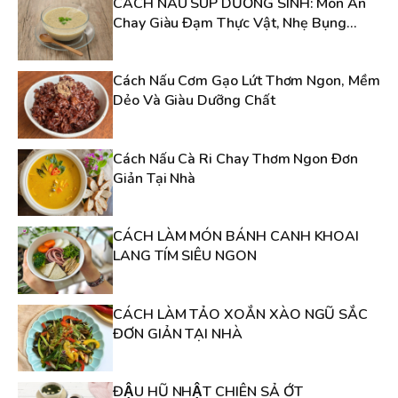
CÁCH NẤU SÚP DƯỠNG SINH: Món Ăn
Chay Giàu Đạm Thực Vật, Nhẹ Bụng
Nhưng Đầy Năng Lượng
Cách Nấu Cơm Gạo Lứt Thơm Ngon, Mềm
Dẻo Và Giàu Dưỡng Chất
Cách Nấu Cà Ri Chay Thơm Ngon Đơn
Giản Tại Nhà
CÁCH LÀM MÓN BÁNH CANH KHOAI
LANG TÍM SIÊU NGON
CÁCH LÀM TẢO XOẮN XÀO NGŨ SẮC
ĐƠN GIẢN TẠI NHÀ
ĐẬU HŨ NHẬT CHIÊN SẢ ỚT