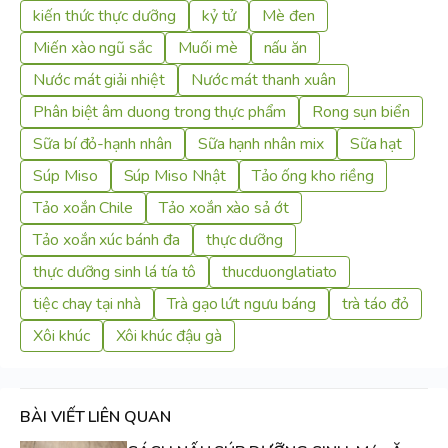
kiến thức thực dưỡng
kỷ tử
Mè đen
Miến xào ngũ sắc
Muối mè
nấu ăn
Nước mát giải nhiệt
Nước mát thanh xuân
Phân biệt âm duong trong thực phẩm
Rong sụn biển
Sữa bí đỏ-hạnh nhân
Sữa hạnh nhân mix
Sữa hạt
Súp Miso
Súp Miso Nhật
Tảo ống kho riềng
Tảo xoắn Chile
Tảo xoắn xào sả ớt
Tảo xoắn xúc bánh đa
thực dưỡng
thực dưỡng sinh lá tía tô
thucduonglatiato
tiệc chay tại nhà
Trà gạo lứt ngưu báng
trà táo đỏ
Xôi khúc
Xôi khúc đậu gà
BÀI VIẾT LIÊN QUAN