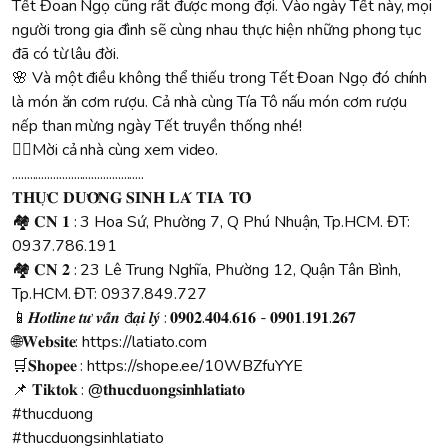
Tết Đoan Ngọ cũng rất được mong đợi. Vào ngày Tết này, mọi
người trong gia đình sẽ cùng nhau thực hiện những phong tục
đã có từ lâu đời.
🌸 Và một điều không thể thiếu trong Tết Đoan Ngọ đó chính
là món ăn cơm rượu. Cả nhà cùng Tía Tô nấu món cơm rượu
nếp than mừng ngày Tết truyền thống nhé!
💁‍♀️Mời cả nhà cùng xem video.
.............................................
𝐓𝐇𝐔̛̣𝐂 𝐃𝐔̛𝐎̛̃𝐍𝐆 𝐒𝐈𝐍𝐇 𝐋𝐀́ 𝐓𝐈́𝐀 𝐓𝐎̂
🏘 𝐂𝐍 𝟏 : 3 Hoa Sứ, Phường 7, Q Phú Nhuận, Tp.HCM. ĐT:
0937.786.191
🏘 𝐂𝐍 𝟐 : 23 Lê Trung Nghĩa, Phường 12, Quận Tân Bình,
Tp.HCM. ĐT: 0937.849.727
📱𝑯𝒐𝒕𝒍𝒊𝒏𝒆 𝒕𝒖̛ 𝒗𝒂̂́𝒏 đ𝒂̣𝒊 𝒍𝒚́ : 𝟎𝟗𝟎𝟐.𝟒𝟎𝟒.𝟔𝟏𝟔 - 𝟎𝟗𝟎𝟏.𝟏𝟗𝟏.𝟐𝟔𝟕
🌐𝐖𝐞𝐛𝐬𝐢𝐭𝐞:
https://latiato.com
🛒𝐒𝐡𝐨𝐩𝐞𝐞 :
https://shope.ee/10WBZfuYYE
📌 𝐓𝐢𝐤𝐭𝐨𝐤 : @𝐭𝐡𝐮𝐜𝐝𝐮𝐨𝐧𝐠𝐬𝐢𝐧𝐡𝐥𝐚𝐭𝐢𝐚𝐭𝐨
#thucduong
#thucduongsinhlatiato