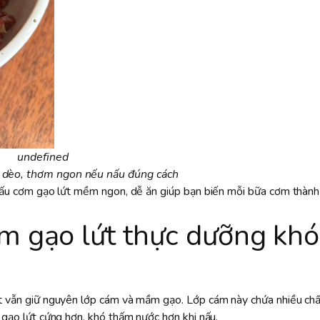
undefined
dèo, thơm ngon nếu nấu đúng cách
ể nấu cơm gạo lứt mềm ngon, dễ ăn giúp bạn biến mỗi bữa cơm thàn
m gạo lứt
thực dưỡng khó
ứt vẫn giữ nguyên lớp cám và mầm gạo. Lớp cám này chứa nhiều chấ
t gạo lứt cứng hơn, khó thấm nước hơn khi nấu.