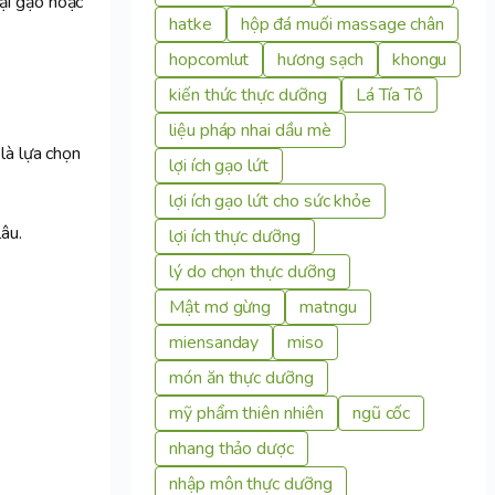
ại gạo hoặc
hatke
hộp đá muối massage chân
hopcomlut
hương sạch
khongu
kiến thức thực dưỡng
Lá Tía Tô
liệu pháp nhai dầu mè
là lựa chọn
lợi ích gạo lứt
lợi ích gạo lứt cho sức khỏe
âu.
lợi ích thực dưỡng
lý do chọn thực dưỡng
Mật mơ gừng
matngu
miensanday
miso
món ăn thực dưỡng
mỹ phẩm thiên nhiên
ngũ cốc
nhang thảo dược
nhập môn thực dưỡng