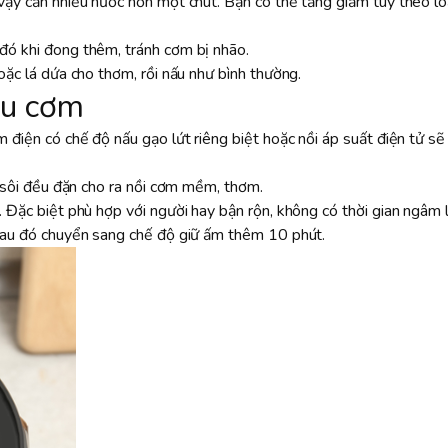
vậy cần nhiều nước hơn một chút. Bạn có thể tăng giảm tùy theo lo
đó khi đong thêm, tránh cơm bị nhão.
oặc lá dứa cho thơm, rồi nấu như bình thường.
nấu cơm
 điện có chế độ nấu gạo lứt riêng biệt hoặc nồi áp suất điện tử sẽ 
ộ sôi đều đặn cho ra nồi cơm mềm, thơm.
 Đặc biệt phù hợp với người hay bận rộn, không có thời gian ngâm l
sau đó chuyển sang chế độ giữ ấm thêm 10 phút.