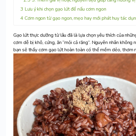
5. Thêm gia vị hoặc nguyên liệu giúp tăng hương vị
Lưu ý khi chọn gạo lứt để nấu cơm ngon
Cơm ngon từ gạo ngon, mẹo hay mới phát huy tác dụ
Gạo lứt thực dưỡng từ lâu đã là lựa chọn yêu thích của những
cơm dễ bị khô, cứng, ăn “mỏi cả răng”. Nguyên nhân không 
bạn sẽ thấy cơm gạo lứt hoàn toàn có thể mềm dẻo, thơm ng