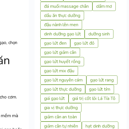
đá muối massage chân
dấm mơ
dầu ăn thực dưỡng
đậu nành lên men
dinh dưỡng gạo lứt
dưỡng sinh
gạo, chọn
gạo lứt đen
gạo lứt đỏ
gạo lứt giảm cân
ăn
gạo lứt huyết rồng
gạo lứt mix đậu
gạo lứt nguyên cám
gạo lứt rang
gạo lứt thực dưỡng
gạo lứt tím
 cho cơm.
giá gạo lứt
giá trị cốt lõi Lá Tía Tô
gia vị thực dưỡng
ín mềm mà
giảm cân an toàn
giảm cân tự nhiên
hạt dinh dưỡng