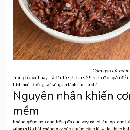
Cơm gạo lứt mềm 
Trong bài viết này, Lá Tía Tô sẽ chia sẻ 5 mẹo đơn giản đ
trình nuôi dưỡng sự sống an lành cho cả nhà.
Nguyên nhân khiến
cơ
mềm
Không giống như gạo trắng đã qua xay xát nhiều lớp, gạo l
vitamin B, chất chống oxy hóa nhưng cũng là lý do khiến hạ