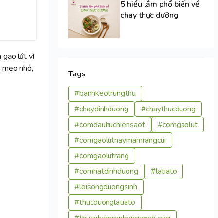
5 hiểu lầm phổ biến về
chay thực dưỡng
 gạo lứt vì
i mẹo nhỏ,
Tags
#banhkeotrungthu
#chaydinhduong
#chaythucduong
#comdauhuchiensaot
#comgaolut
#comgaolutnaymamrangcui
#comgaolutrang
#comhatdinhduong
#latiato
#loisongduongsinh
#thucduonglatiato
#thucphamcanbangamduong