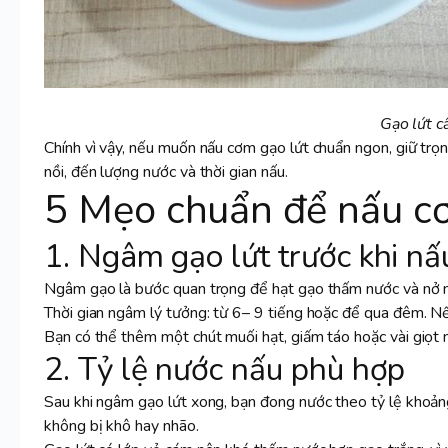
Gạo lứt c
Chính vì vậy, nếu muốn nấu cơm gạo lứt chuẩn ngon, giữ trọn
nồi, đến lượng nước và thời gian nấu.
5 Mẹo chuẩn để nấu c
1. Ngâm gạo lứt trước khi nấ
Ngâm gạo là bước quan trọng để hạt gạo thấm nước và nở 
Thời gian ngâm lý tưởng: từ 6– 9 tiếng hoặc để qua đêm. N
Bạn có thể thêm một chút muối hạt, giấm táo hoặc vài giọt
2. Tỷ lệ nước nấu phù hợp
Sau khi ngâm gạo lứt xong, bạn đong nước theo tỷ lệ khoả
không bị khô hay nhão.