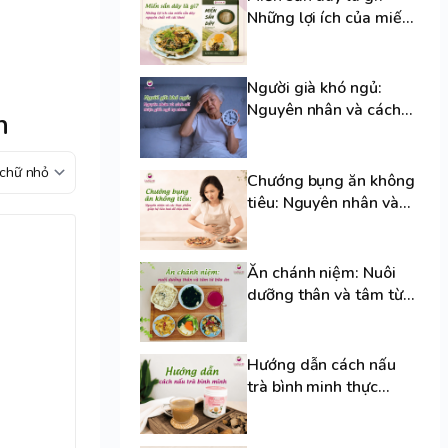
Những lợi ích của miến
sắn dây nguyên chất
với sức khoẻ
Người già khó ngủ:
Nguyên nhân và cách
h
cải thiện giấc ngủ tự
nhiên
Chướng bụng ăn không
tiêu: Nguyên nhân và
các thực phẩm giúp hệ
tiêu hoá dễ chịu hơn
Ăn chánh niệm: Nuôi
dưỡng thân và tâm từ
bữa ăn
Hướng dẫn cách nấu
trà bình minh thực
dưỡng thơm ngon,
chuẩn vị