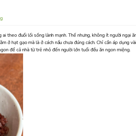
ng
 ai theo đuổi lối sống lành mạnh. Thế nhưng, không ít người ngại ăn
nằm ở hạt gạo mà là ở cách nấu chưa đúng cách. Chỉ cần áp dụng và
on để cả nhà từ trẻ nhỏ đến người lớn tuổi đều ăn ngon miệng.