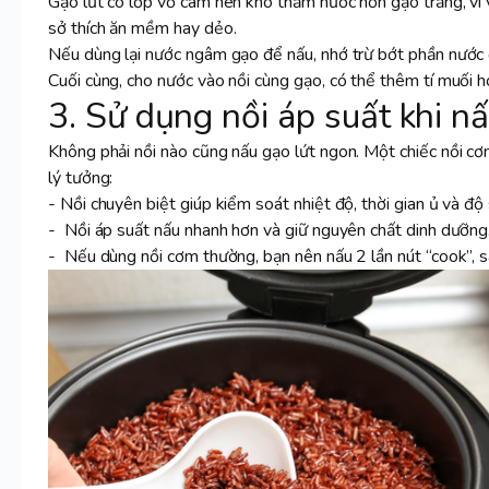
Gạo lứt có lớp vỏ cám nên khó thấm nước hơn gạo trắng, vì 
sở thích ăn mềm hay dẻo.
Nếu dùng lại nước ngâm gạo để nấu, nhớ trừ bớt phần nước 
Cuối cùng, cho nước vào nồi cùng gạo, có thể thêm tí muối h
3. Sử dụng nồi áp suất khi 
Không phải nồi nào cũng nấu gạo lứt ngon. Một chiếc nồi cơm
lý tưởng:
- Nồi chuyên biệt giúp kiểm soát nhiệt độ, thời gian ủ và đ
- Nồi áp suất nấu nhanh hơn và giữ nguyên chất dinh dưỡng.
- Nếu dùng nồi cơm thường, bạn nên nấu 2 lần nút “cook”, 