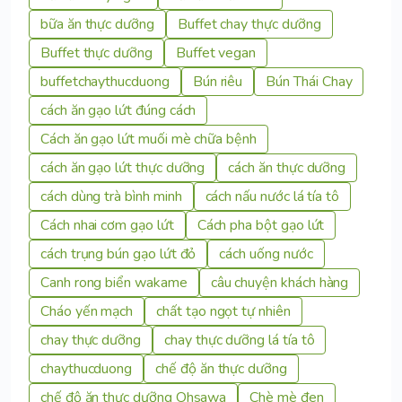
bữa ăn thực dưỡng
Buffet chay thực dưỡng
Buffet thực dưỡng
Buffet vegan
buffetchaythucduong
Bún riêu
Bún Thái Chay
cách ăn gạo lứt đúng cách
Cách ăn gạo lứt muối mè chữa bệnh
cách ăn gạo lứt thực dưỡng
cách ăn thực dưỡng
cách dùng trà bình minh
cách nấu nước lá tía tô
Cách nhai cơm gạo lứt
Cách pha bột gạo lứt
cách trụng bún gạo lứt đỏ
cách uống nước
Canh rong biển wakame
câu chuyện khách hàng
Cháo yến mạch
chất tạo ngọt tự nhiên
chay thực dưỡng
chay thực dưỡng lá tía tô
chaythucduong
chế độ ăn thực dưỡng
chế độ ăn thực dưỡng Ohsawa
Chè mè đen