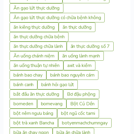
Ăn gạo lứt thực dưỡng
Ăn gạo lứt thực dưỡng có chữa bệnh không
ăn kiêng thực dưỡng
ăn thực dưỡng
ăn thực dưỡng chữa bệnh
ăn thực dưỡng chữa lành
ăn thực dưỡng số 7
Ăn uống chánh niệm
ăn uống lành mạnh
ăn uống thuận tự nhiên
axit và kiềm
bánh bao chay
bánh bao nguyên cám
bánh canh
bánh hỏi gạo lứt
bắt đầu ăn thực dưỡng
Bơ đậu phộng
bomeden
bomevang
Bột Củ Dền
bột nêm ngưu báng
bột ngũ cốc tami
bột trà xanh Bancha
botyenmachchumngay
bữa ăn chay ngon
bữa ăn chữa lành