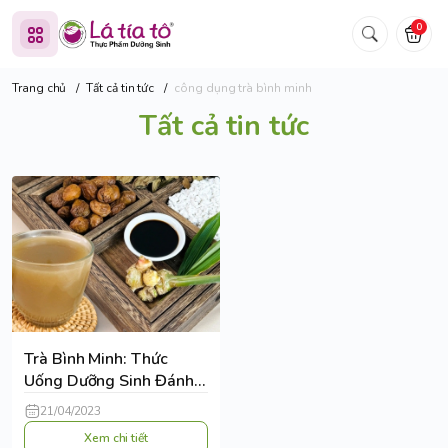
0
Trang chủ
/
Tất cả tin tức
/
công dụng trà bình minh
Tất cả tin tức
Trà Bình Minh: Thức
Uống Dưỡng Sinh Đánh
Thức Hệ Tiêu Hóa
21/04/2023
Xem chi tiết