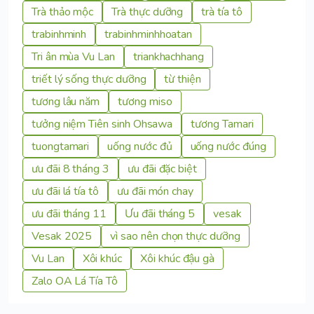
Trà thảo mộc
Trà thực dưỡng
trà tía tô
trabinhminh
trabinhminhhoatan
Tri ân mùa Vu Lan
triankhachhang
triết lý sống thực dưỡng
từ thiện
tương lâu năm
tương miso
tưởng niệm Tiên sinh Ohsawa
tương Tamari
tuongtamari
uống nước đủ
uống nước đúng
ưu đãi 8 tháng 3
ưu đãi đặc biệt
ưu đãi lá tía tô
ưu đãi món chay
ưu đãi tháng 11
Ưu đãi tháng 5
vesak
Vesak 2025
vì sao nên chọn thực dưỡng
Vu Lan
Xôi khúc
Xôi khúc đậu gà
Zalo OA Lá Tía Tô