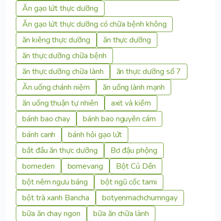
Ăn gạo lứt thực dưỡng
Ăn gạo lứt thực dưỡng có chữa bệnh không
ăn kiêng thực dưỡng
ăn thực dưỡng
ăn thực dưỡng chữa bệnh
ăn thực dưỡng chữa lành
ăn thực dưỡng số 7
Ăn uống chánh niệm
ăn uống lành mạnh
ăn uống thuận tự nhiên
axit và kiềm
bánh bao chay
bánh bao nguyên cám
bánh canh
bánh hỏi gạo lứt
bắt đầu ăn thực dưỡng
Bơ đậu phộng
bomeden
bomevang
Bột Củ Dền
bột nêm ngưu báng
bột ngũ cốc tami
bột trà xanh Bancha
botyenmachchumngay
bữa ăn chay ngon
bữa ăn chữa lành