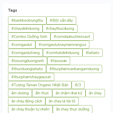
Tags
#banhkeotrungthu
#Bột sắn dây
#chaydinhduong
#chaythucduong
#Combo Dưỡng Sinh
#comdauhuchiensaot
#comgaolut
#comgaolutnaymamrangcui
#comgaolutrang
#comhatdinhduong
#latiato
#loisongduongsinh
#taoxoan
#thucduonglatiato
#thucphamcanbangamduong
#thucphamchaygiausat
#Tương Tamari Organic Nhật Bản
8/3
âm dương
ẩm thực
ăn chậm nhai kỹ
ăn chay
ăn chay đúng cách
ăn chay lá tía tô
ăn chay thuận tự nhiên
ăn chay thực dưỡng