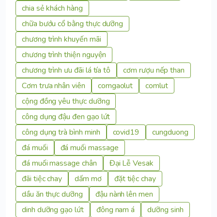
chia sẻ khách hàng
chữa bướu cổ bằng thực dưỡng
chương trình khuyến mãi
chương trình thiện nguyện
chương trình ưu đãi lá tía tô
cơm rượu nếp than
Cơm trưa nhân viên
comgaolut
comlut
cộng đồng yêu thực dưỡng
công dụng đậu đen gạo lứt
công dụng trà bình minh
covid19
cungduong
đá muối
đá muối massage
đá muối massage chân
Đại Lễ Vesak
đãi tiệc chay
dấm mơ
đặt tiệc chay
dầu ăn thực dưỡng
đậu nành lên men
dinh dưỡng gạo lứt
đông nam á
dưỡng sinh