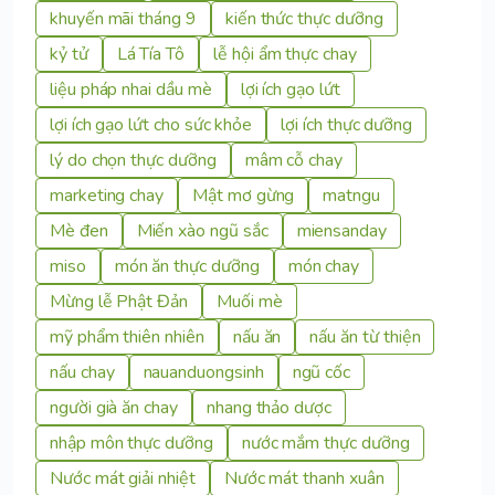
khuyến mãi tháng 9
kiến thức thực dưỡng
kỷ tử
Lá Tía Tô
lễ hội ẩm thực chay
liệu pháp nhai dầu mè
lợi ích gạo lứt
lợi ích gạo lứt cho sức khỏe
lợi ích thực dưỡng
lý do chọn thực dưỡng
mâm cỗ chay
marketing chay
Mật mơ gừng
matngu
Mè đen
Miến xào ngũ sắc
miensanday
miso
món ăn thực dưỡng
món chay
Mừng lễ Phật Đản
Muối mè
mỹ phẩm thiên nhiên
nấu ăn
nấu ăn từ thiện
nấu chay
nauanduongsinh
ngũ cốc
người già ăn chay
nhang thảo dược
nhập môn thực dưỡng
nước mắm thực dưỡng
Nước mát giải nhiệt
Nước mát thanh xuân