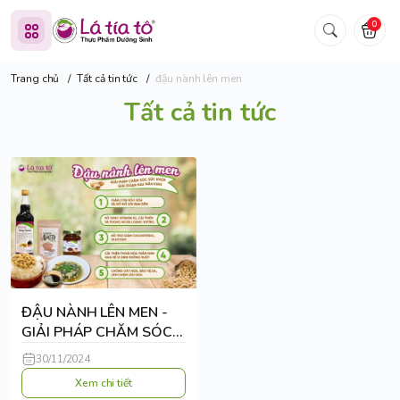
0
Trang chủ
/
Tất cả tin tức
/
đậu nành lên men
Tất cả tin tức
ĐẬU NÀNH LÊN MEN -
GIẢI PHÁP CHĂM SÓC
SỨC KHỎE GIAI ĐOẠN
30/11/2024
SAU MÃN KINH
Xem chi tiết