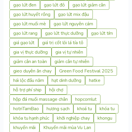
gạo lứt đen
gạo lứt đỏ
gạo lứt giảm cân
gạo lứt huyết rồng
gạo lứt mix đậu
gạo lứt muối mè
gạo lứt nguyên cám
gạo lứt rang
gạo lứt thực dưỡng
gạo lứt tím
giá gạo lứt
giá trị cốt lõi lá tía tô
gia vị thực dưỡng
gia vị tự nhiên
giảm cân an toàn
giảm cân tự nhiên
gieo duyên ăn chay
Green Food Festival 2025
hái lộc đầu năm
hạt dinh dưỡng
hatke
hỗ trợ phí ship
hội chợ
hộp đá muối massage chân
hopcomlut
hotriTamBao
hương sạch
khoá tu
khóa tu
khóa tu hạnh phúc
khởi nghiệp chay
khongu
khuyến mãi
Khuyến mãi mùa Vu Lan