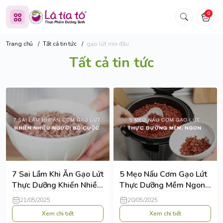
0
Trang chủ
/
Tất cả tin tức
/
gạo lứt mix đậu
Tất cả tin tức
7 Sai Lầm Khi Ăn Gạo Lứt
5 Mẹo Nấu Cơm Gạo Lứt
Thực Dưỡng Khiến Nhiều
Thực Dưỡng Mềm Ngon,
Người Bỏ Cuộc
Cả Nhà Đều Thích
21/05/2025
20/05/2025
Xem chi tiết
Xem chi tiết