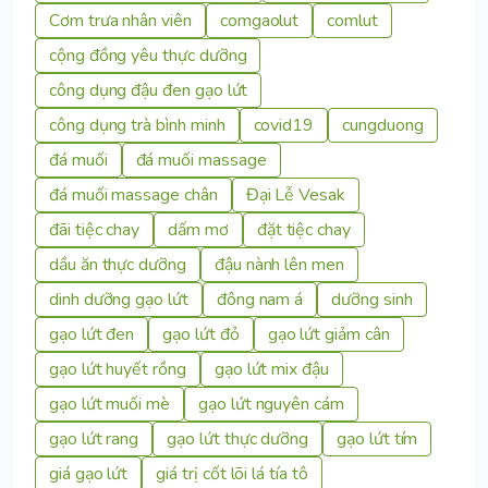
Cơm trưa nhân viên
comgaolut
comlut
cộng đồng yêu thực dưỡng
công dụng đậu đen gạo lứt
công dụng trà bình minh
covid19
cungduong
đá muối
đá muối massage
đá muối massage chân
Đại Lễ Vesak
đãi tiệc chay
dấm mơ
đặt tiệc chay
dầu ăn thực dưỡng
đậu nành lên men
dinh dưỡng gạo lứt
đông nam á
dưỡng sinh
gạo lứt đen
gạo lứt đỏ
gạo lứt giảm cân
gạo lứt huyết rồng
gạo lứt mix đậu
gạo lứt muối mè
gạo lứt nguyên cám
gạo lứt rang
gạo lứt thực dưỡng
gạo lứt tím
giá gạo lứt
giá trị cốt lõi lá tía tô