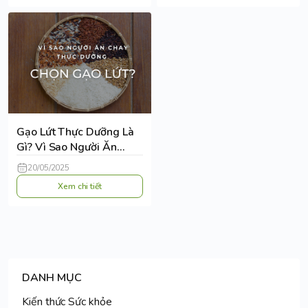
Gạo Lứt Thực Dưỡng Là
Gì? Vì Sao Người Ăn
Chay Thực Dưỡng Chọn
20/05/2025
Gạo Lứt?
Xem chi tiết
DANH MỤC
Kiến thức Sức khỏe