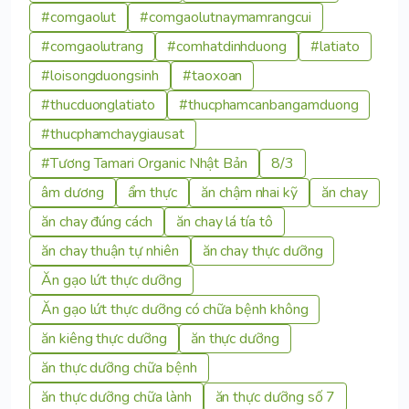
#comgaolut
#comgaolutnaymamrangcui
#comgaolutrang
#comhatdinhduong
#latiato
#loisongduongsinh
#taoxoan
#thucduonglatiato
#thucphamcanbangamduong
#thucphamchaygiausat
#Tương Tamari Organic Nhật Bản
8/3
âm dương
ẩm thực
ăn chậm nhai kỹ
ăn chay
ăn chay đúng cách
ăn chay lá tía tô
ăn chay thuận tự nhiên
ăn chay thực dưỡng
Ăn gạo lứt thực dưỡng
Ăn gạo lứt thực dưỡng có chữa bệnh không
ăn kiêng thực dưỡng
ăn thực dưỡng
ăn thực dưỡng chữa bệnh
ăn thực dưỡng chữa lành
ăn thực dưỡng số 7