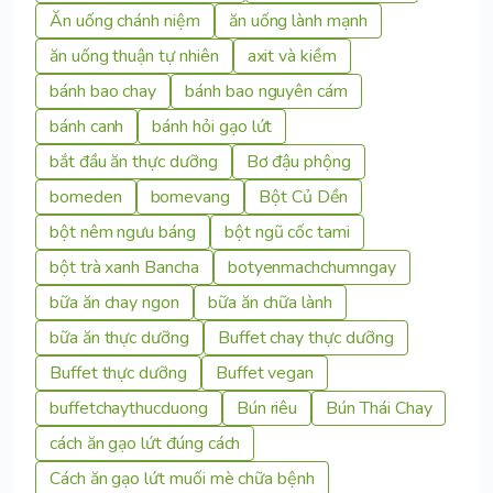
Ăn uống chánh niệm
ăn uống lành mạnh
ăn uống thuận tự nhiên
axit và kiềm
bánh bao chay
bánh bao nguyên cám
bánh canh
bánh hỏi gạo lứt
bắt đầu ăn thực dưỡng
Bơ đậu phộng
bomeden
bomevang
Bột Củ Dền
bột nêm ngưu báng
bột ngũ cốc tami
bột trà xanh Bancha
botyenmachchumngay
bữa ăn chay ngon
bữa ăn chữa lành
bữa ăn thực dưỡng
Buffet chay thực dưỡng
Buffet thực dưỡng
Buffet vegan
buffetchaythucduong
Bún riêu
Bún Thái Chay
cách ăn gạo lứt đúng cách
Cách ăn gạo lứt muối mè chữa bệnh