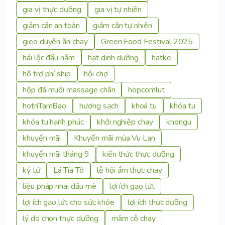
gia vị thực dưỡng
gia vị tự nhiên
giảm cân an toàn
giảm cân tự nhiên
gieo duyên ăn chay
Green Food Festival 2025
hái lộc đầu năm
hạt dinh dưỡng
hatke
hỗ trợ phí ship
hội chợ
hộp đá muối massage chân
hopcomlut
hotriTamBao
hương sạch
khoá tu
khóa tu
khóa tu hạnh phúc
khởi nghiệp chay
khongu
khuyến mãi
Khuyến mãi mùa Vu Lan
khuyến mãi tháng 9
kiến thức thực dưỡng
kỷ tử
Lá Tía Tô
lễ hội ẩm thực chay
liệu pháp nhai dầu mè
lợi ích gạo lứt
lợi ích gạo lứt cho sức khỏe
lợi ích thực dưỡng
lý do chọn thực dưỡng
mâm cỗ chay