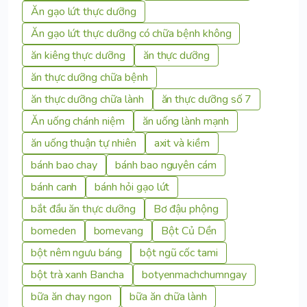
Ăn gạo lứt thực dưỡng
Ăn gạo lứt thực dưỡng có chữa bệnh không
ăn kiêng thực dưỡng
ăn thực dưỡng
ăn thực dưỡng chữa bệnh
ăn thực dưỡng chữa lành
ăn thực dưỡng số 7
Ăn uống chánh niệm
ăn uống lành mạnh
ăn uống thuận tự nhiên
axit và kiềm
bánh bao chay
bánh bao nguyên cám
bánh canh
bánh hỏi gạo lứt
bắt đầu ăn thực dưỡng
Bơ đậu phộng
bomeden
bomevang
Bột Củ Dền
bột nêm ngưu báng
bột ngũ cốc tami
bột trà xanh Bancha
botyenmachchumngay
bữa ăn chay ngon
bữa ăn chữa lành