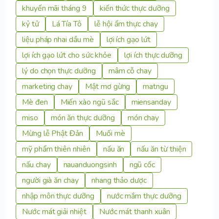
khuyến mãi tháng 9
kiến thức thực dưỡng
kỷ tử
Lá Tía Tô
lễ hội ẩm thực chay
liệu pháp nhai dầu mè
lợi ích gạo lứt
lợi ích gạo lứt cho sức khỏe
lợi ích thực dưỡng
lý do chọn thực dưỡng
mâm cỗ chay
marketing chay
Mật mơ gừng
matngu
Mè đen
Miến xào ngũ sắc
miensanday
miso
món ăn thực dưỡng
món chay
Mừng lễ Phật Đản
Muối mè
mỹ phẩm thiên nhiên
nấu ăn
nấu ăn từ thiện
nấu chay
nauanduongsinh
ngũ cốc
người già ăn chay
nhang thảo dược
nhập môn thực dưỡng
nước mắm thực dưỡng
Nước mát giải nhiệt
Nước mát thanh xuân