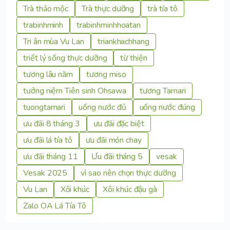
Trà thảo mộc
Trà thực dưỡng
trà tía tô
trabinhminh
trabinhminhhoatan
Tri ân mùa Vu Lan
triankhachhang
triết lý sống thực dưỡng
từ thiện
tương lâu năm
tương miso
tưởng niệm Tiên sinh Ohsawa
tương Tamari
tuongtamari
uống nước đủ
uống nước đúng
ưu đãi 8 tháng 3
ưu đãi đặc biệt
ưu đãi lá tía tô
ưu đãi món chay
ưu đãi tháng 11
Ưu đãi tháng 5
vesak
Vesak 2025
vì sao nên chọn thực dưỡng
Vu Lan
Xôi khúc
Xôi khúc đậu gà
Zalo OA Lá Tía Tô