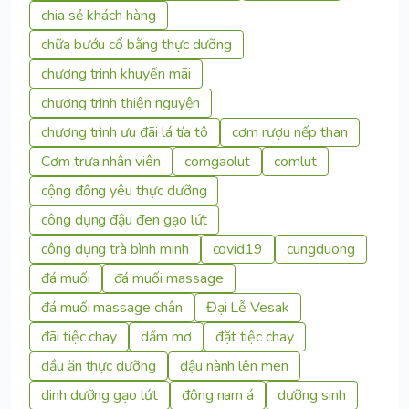
chia sẻ khách hàng
chữa bướu cổ bằng thực dưỡng
chương trình khuyến mãi
chương trình thiện nguyện
chương trình ưu đãi lá tía tô
cơm rượu nếp than
Cơm trưa nhân viên
comgaolut
comlut
cộng đồng yêu thực dưỡng
công dụng đậu đen gạo lứt
công dụng trà bình minh
covid19
cungduong
đá muối
đá muối massage
đá muối massage chân
Đại Lễ Vesak
đãi tiệc chay
dấm mơ
đặt tiệc chay
dầu ăn thực dưỡng
đậu nành lên men
dinh dưỡng gạo lứt
đông nam á
dưỡng sinh