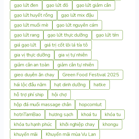
gạo lứt đen
gạo lứt đỏ
gạo lứt giảm cân
gạo lứt huyết rồng
gạo lứt mix đậu
gạo lứt muối mè
gạo lứt nguyên cám
gạo lứt rang
gạo lứt thực dưỡng
gạo lứt tím
giá gạo lứt
giá trị cốt lõi lá tía tô
gia vị thực dưỡng
gia vị tự nhiên
giảm cân an toàn
giảm cân tự nhiên
gieo duyên ăn chay
Green Food Festival 2025
hái lộc đầu năm
hạt dinh dưỡng
hatke
hỗ trợ phí ship
hội chợ
hộp đá muối massage chân
hopcomlut
hotriTamBao
hương sạch
khoá tu
khóa tu
khóa tu hạnh phúc
khởi nghiệp chay
khongu
khuyến mãi
Khuyến mãi mùa Vu Lan