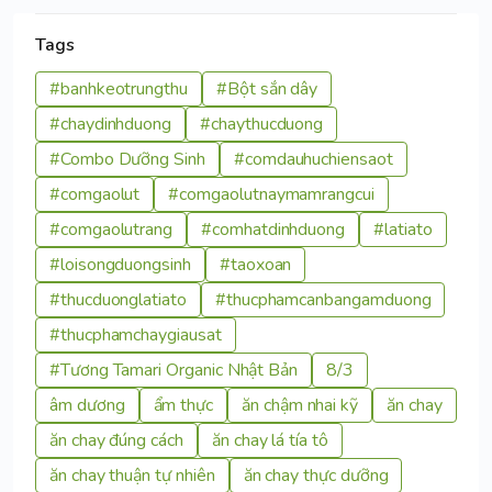
Tags
#banhkeotrungthu
#Bột sắn dây
#chaydinhduong
#chaythucduong
#Combo Dưỡng Sinh
#comdauhuchiensaot
#comgaolut
#comgaolutnaymamrangcui
#comgaolutrang
#comhatdinhduong
#latiato
#loisongduongsinh
#taoxoan
#thucduonglatiato
#thucphamcanbangamduong
#thucphamchaygiausat
#Tương Tamari Organic Nhật Bản
8/3
âm dương
ẩm thực
ăn chậm nhai kỹ
ăn chay
ăn chay đúng cách
ăn chay lá tía tô
ăn chay thuận tự nhiên
ăn chay thực dưỡng