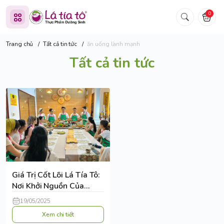
0
Trang chủ
/
Tất cả tin tức
/
ăn uống lành mạnh
Tất cả tin tức
Giá Trị Cốt Lõi Lá Tía Tô:
Nơi Khởi Nguồn Của
Thực Dưỡng Chữa Lành
19/05/2025
Xem chi tiết